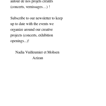
autour de nos projets créatifs 
(concerts, vernissages…) !
Subscribe to our newsletter to keep 
up to date with the events we 
organize around our creative 
projects (concerts, exhibition 
openings...)!
Nadia Vuilleumier et Mohsen 
Azizan
Email
*
Subscribe
I want to subscribe to your 
mailing list.